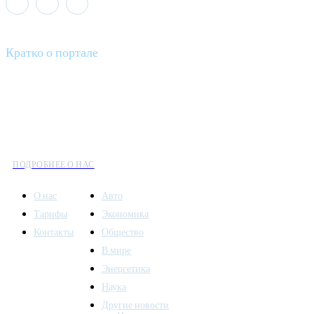
Кратко о портале
Все вести – это ваш компас в мире новостей, где актуальность
информации сочетается с разнообразием тем. Мы охватываем
все аспекты современной жизни: от экономики и науки до
культуры и общественных событий.
ПОДРОБНЕЕ О НАС
О нас
Авто
Тарифы
Экономика
Контакты
Общество
В мире
Энергетика
Наука
Другие новости