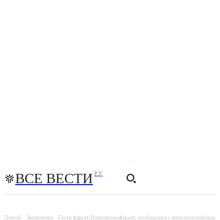
ВСЕ ВЕСТИ
РУ
Домой
Экономика
Гости &quot;Иннопрома&quot; пообщались с антропоморфным