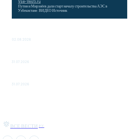
Vse-Vesti.ru
Путин и Мирзиёев дали старт началу строительства АЭС в
Узбекистане. ВИДЕО Источник
Выгодные билеты в «азиатский Лас-Вегас» – перелет
Москва-Макао за 40 тысяч рублей
02.08.2026
Чемпион Медиалиги ФК "10" Азамата Мусагалиева еле
обыграл "Космос" в Кубке России
31.07.2026
МакSим впервые после госпитализации появилась на
публике: Музыка: Культура: Lenta.ru
31.07.2026
ВСЕ ВЕСТИ
РУ