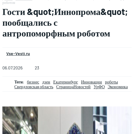
роботом
Гости &quot;Иннопрома&quot;
пообщались с
антропоморфным роботом
Vse-Vesti.ru
06.07.2026
23
Теги:
бизнес
дзен
Екатеринбург
Инновации
роботы
Свердловская область
СтраницаНовостей
УрФО
Экономика