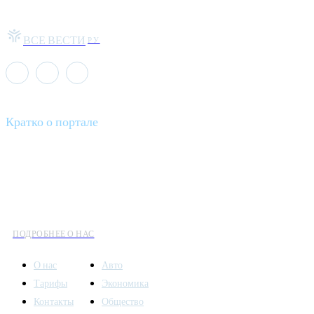
ВСЕ ВЕСТИ
РУ
Кратко о портале
Все вести – это ваш компас в мире новостей, где актуальность
информации сочетается с разнообразием тем. Мы охватываем
все аспекты современной жизни: от экономики и науки до
культуры и общественных событий.
ПОДРОБНЕЕ О НАС
О нас
Авто
Тарифы
Экономика
Контакты
Общество