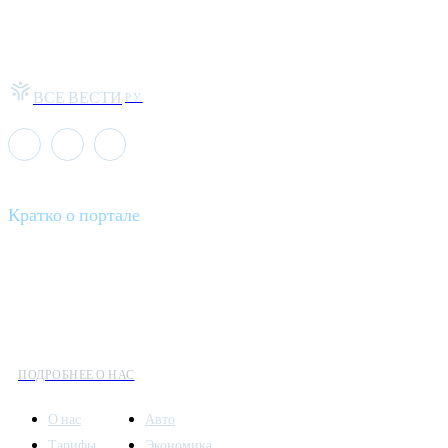
ВСЕ ВЕСТИ
РУ
Кратко о портале
Все вести – это ваш компас в мире новостей, где актуальность
информации сочетается с разнообразием тем. Мы охватываем
все аспекты современной жизни: от экономики и науки до
культуры и общественных событий.
ПОДРОБНЕЕ О НАС
О нас
Авто
Тарифы
Экономика