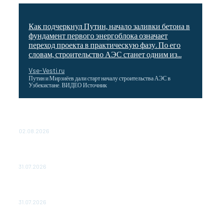
Как подчеркнул Путин, начало заливки бетона в
фундамент первого энергоблока означает
переход проекта в практическую фазу. По его
словам, строительство АЭС станет одним из...
Vse-Vesti.ru
Путин и Мирзиёев дали старт началу строительства АЭС в
Узбекистане. ВИДЕО Источник
Выгодные билеты в «азиатский Лас-Вегас» – перелет
Москва-Макао за 40 тысяч рублей
02.08.2026
Чемпион Медиалиги ФК "10" Азамата Мусагалиева еле
обыграл "Космос" в Кубке России
31.07.2026
МакSим впервые после госпитализации появилась на
публике: Музыка: Культура: Lenta.ru
31.07.2026