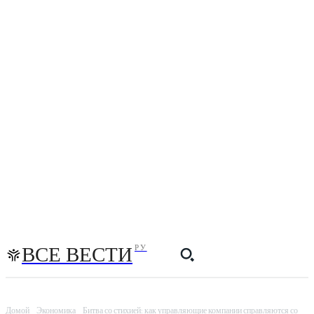
ВСЕ ВЕСТИ
РУ
Домой
Экономика
Битва со стихией: как управляющие компании справляются со