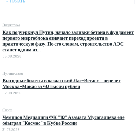
﹢ НАЧАТЬ
Энергетика
Как подчеркнул Путин, начало заливки бетона в фундамент
первого энергоблока означает переход проекта в
практическую фазу. По его словам, строительство АЭС
станет одним из...
05.08.2026
Путешествия
Выгодные билеты в «азиатский Лас-Вегас» – перелет
Москва-Макао за 40 тысяч рублей
02.08.2026
Спорт
Чемпион Медиалиги ФК "10" Азамата Мусагалиева еле
обыграл "Космос" в Кубке России
31.07.2026