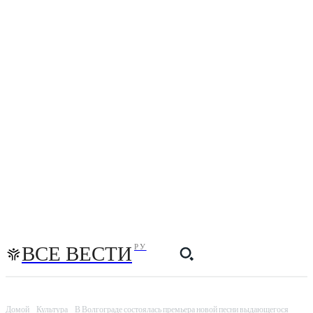
ВСЕ ВЕСТИ
РУ
Домой
Культура
В Волгограде состоялась премьера новой песни выдающегося