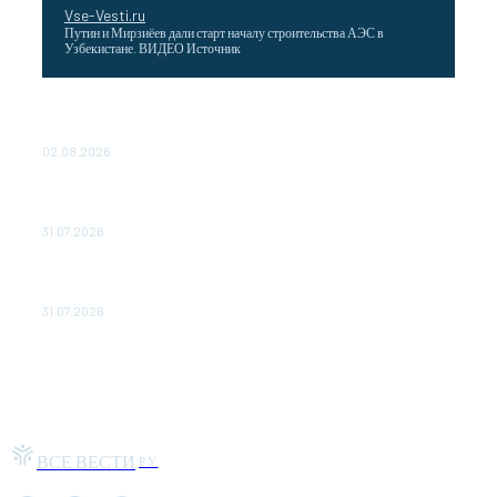
Vse-Vesti.ru
Путин и Мирзиёев дали старт началу строительства АЭС в
Узбекистане. ВИДЕО Источник
Выгодные билеты в «азиатский Лас-Вегас» – перелет
Москва-Макао за 40 тысяч рублей
02.08.2026
Чемпион Медиалиги ФК "10" Азамата Мусагалиева еле
обыграл "Космос" в Кубке России
31.07.2026
МакSим впервые после госпитализации появилась на
публике: Музыка: Культура: Lenta.ru
31.07.2026
ВСЕ ВЕСТИ
РУ