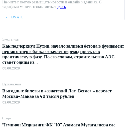
Начните пакетно размещать новости в онлайн изданиях. С
тарифами можете ознакомиться
здесь
﹢ НАЧАТЬ
Энергетика
Как подчеркнул Путин, начало заливки бетона в фундамент
первого энергоблока означает переход проекта в
практическую фазу. По его словам, строительство АЭС
станет одним из...
05.08.2026
Путешествия
Выгодные билеты в «азиатский Лас-Вегас» – перелет
Москва-Макао за 40 тысяч рублей
02.08.2026
Спорт
Чемпион Медиалиги ФК "10" Азамата Мусагалиева еле