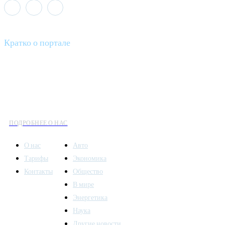
Кратко о портале
Все вести – это ваш компас в мире новостей, где актуальность
информации сочетается с разнообразием тем. Мы охватываем
все аспекты современной жизни: от экономики и науки до
культуры и общественных событий.
ПОДРОБНЕЕ О НАС
О нас
Авто
Тарифы
Экономика
Контакты
Общество
В мире
Энергетика
Наука
Другие новости