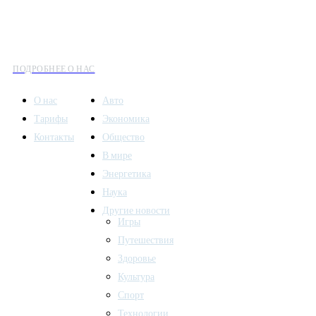
информации сочетается с разнообразием тем. Мы охватываем
все аспекты современной жизни: от экономики и науки до
культуры и общественных событий.
ПОДРОБНЕЕ О НАС
О нас
Авто
Тарифы
Экономика
Контакты
Общество
В мире
Энергетика
Наука
Другие новости
Игры
Путешествия
Здоровье
Культура
Спорт
Технологии