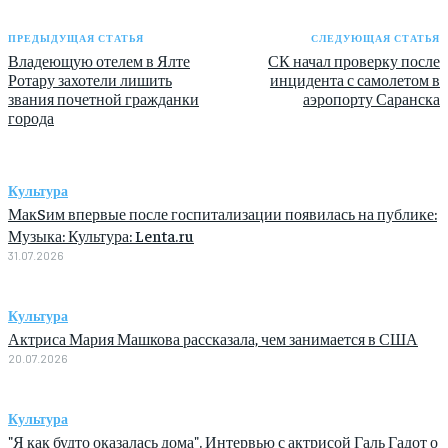
ПРЕДЫДУЩАЯ СТАТЬЯ
СЛЕДУЮЩАЯ СТАТЬЯ
Владеющую отелем в Ялте
СК начал проверку после
Ротару захотели лишить
инцидента с самолетом в
звания почетной гражданки
аэропорту Саранска
города
Культура
МакSим впервые после госпитализации появилась на публике:
Музыка: Культура: Lenta.ru
31.07.2026
Культура
Актриса Мария Машкова рассказала, чем занимается в США
20.07.2026
Культура
"Я как будто оказалась дома". Интервью с актрисой Галь Гадот о