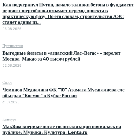
Как подчеркнул Путин, начало заливки бетона в фундамент
первого энергоблока означает переход проекта в
практическую фазу. По его словам, строительство АЭС
станет одним из...
05.08.2026
Путешествия
Выгодные билеты в «азиатский Лас-Вегас» – перелет
Москва-Макао за 40 тысяч рублей
02.08.2026
Спорт
Чемпион Медиалиги ФК "10" Азамата Мусагалиева еле
обыграл "Космос" в Кубке России
31.07.2026
Культура
МакSим впервые после госпитализации появилась на
публике: Музыка: Культура: Lenta.ru