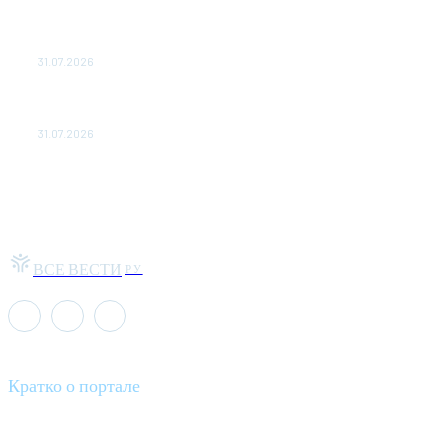
Чемпион Медиалиги ФК "10" Азамата Мусагалиева еле
обыграл "Космос" в Кубке России
31.07.2026
МакSим впервые после госпитализации появилась на
публике: Музыка: Культура: Lenta.ru
31.07.2026
ВСЕ ВЕСТИ
РУ
Кратко о портале
Все вести – это ваш компас в мире новостей, где актуальность