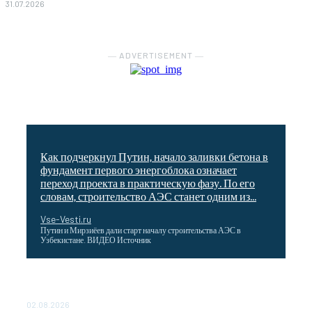
31.07.2026
― ADVERTISEMENT ―
Как подчеркнул Путин, начало заливки бетона в
фундамент первого энергоблока означает
переход проекта в практическую фазу. По его
словам, строительство АЭС станет одним из...
Vse-Vesti.ru
Путин и Мирзиёев дали старт началу строительства АЭС в
Узбекистане. ВИДЕО Источник
Выгодные билеты в «азиатский Лас-Вегас» – перелет
Москва-Макао за 40 тысяч рублей
02.08.2026