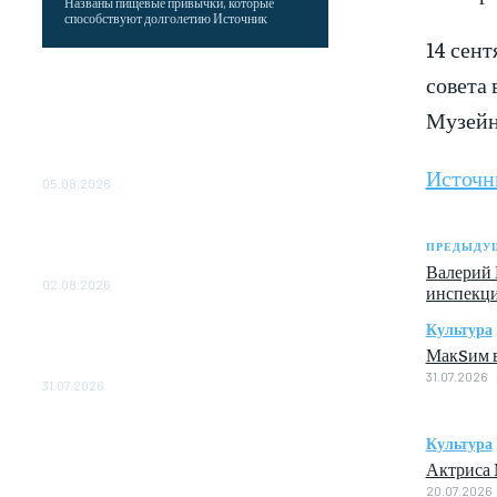
Названы пищевые привычки, которые
способствуют долголетию Источник
14 сент
совета 
Как подчеркнул Путин, начало заливки
бетона в фундамент первого
Музейн
энергоблока означает переход проекта в
практическую фазу. По его словам,
строительство АЭС станет одним из...
Источн
05.08.2026
Выгодные билеты в «азиатский Лас-
Вегас» – перелет Москва-Макао за 40
ПРЕДЫДУЩ
тысяч рублей
Валерий 
02.08.2026
инспекци
Чемпион Медиалиги ФК "10" Азамата
Культура
Мусагалиева еле обыграл "Космос" в
МакSим в
Кубке России
31.07.2026
31.07.2026
Культура
Актриса 
20.07.2026