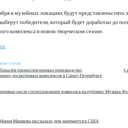
ября в музейных локациях будут представлены пять 
выберут победителя, который будет доработан до по
ого комплекса в новом творческом сезоне.
ик
АЯ СТАТЬЯ
Пикалёв проинспектировал производство
Се
онно-досмотровых комплексов в Санкт-Петербурге
первые после госпитализации появилась на публике: Музыка: Кул
Мария Машкова рассказала, чем занимается в США