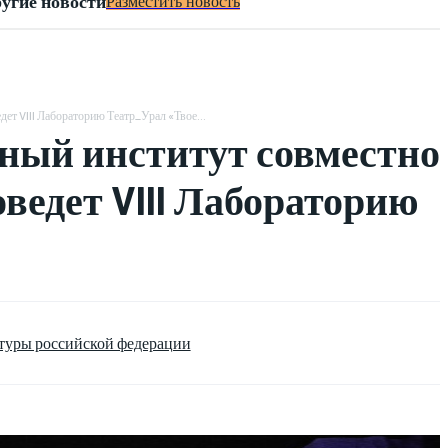
угие новости
Разместить новость
ет VIII Лабораторию Театр_Урал «Твое...
ный институт совместно
ведет VIII Лабораторию
туры российской федерации