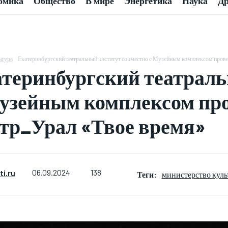
омика
Общество
В мире
Энергетика
Наука
Др
ьтура
Екатеринбургский театральный институт совместно с Музейным комплексом провед
теринбургский театраль
узейным комплексом про
тр_Урал «Твое время»
138
i.ru
06.09.2024
Теги:
министерство куль