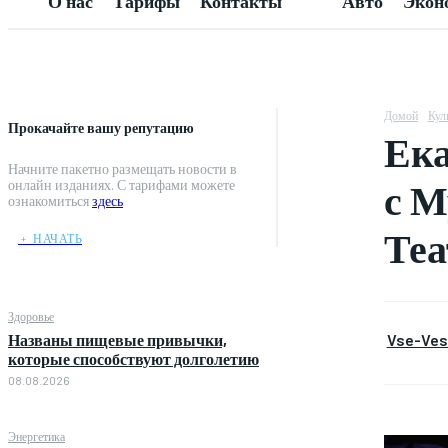
О нас
Тарифы
Контакты
Авто
Экон
Домой
Кул
Прокачайте вашу репутацию
Ека
Начните пакетно размещать новости в
с М
онлайн изданиях. С тарифами можете
ознакомиться
здесь
Теа
﹢ НАЧАТЬ
Здоровье
Vse-Vest
Названы пищевые привычки,
которые способствуют долголетию
08.08.2026
Энергетика