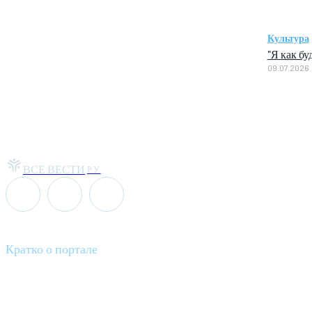
Культура
"Я как бу
09.07.2026
ВСЕ ВЕСТИ
РУ
Кратко о портале
Все вести – это ваш компас в мире новостей, где актуальность 
общественных событий.