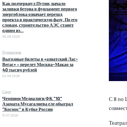
Как подчеркнул Путин, начало
заливки бетона в фундамент первого
энергоблока означает переход
проекта в практическую фазу. По его
словам, строительство АЭС станет
одним из...
05.08.2026
Путешествия
Выгодные билеты в «азиатский Лас-
Вегас» – перелет Москва-Макао за
40 тысяч рублей
02.08.2026
Спорт
С 8 по 
Чемпион Медиалиги ФК "10"
Азамата Мусагалиева еле обыграл
совмес
"Космос" в Кубке России
31.07.2026
Театра