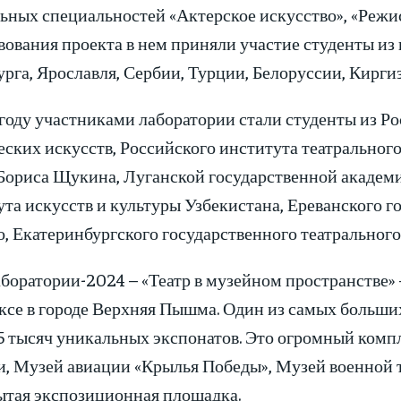
ьных специальностей «Актерское искусство», «Режис
вования проекта в нем приняли участие студенты из
рга, Ярославля, Сербии, Турции, Белоруссии, Кирг
году участниками лаборатории стали студенты из Р
ских искусств, Российского института театральног
Бориса Щукина, Луганской государственной академии
та искусств и культуры Узбекистана, Ереванского го
, Екатеринбургского государственного театрального
боратории-2024 – «Театр в музейном пространстве» 
ксе в городе Верхняя Пышма. Один из самых больших
15 тысяч уникальных экспонатов. Это огромный комп
и, Музей авиации «Крылья Победы», Музей военной т
ытая экспозиционная площадка.