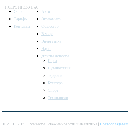
ПОДРОБНЕЕ О НАС
О нас
Авто
Тарифы
Экономика
Контакты
Общество
В мире
Энергетика
Наука
Другие новости
Игры
Путешествия
Здоровье
Культура
Спорт
Технологии
© 2011 - 2026, Все вести - свежие новости и аналитика |
Правообладател