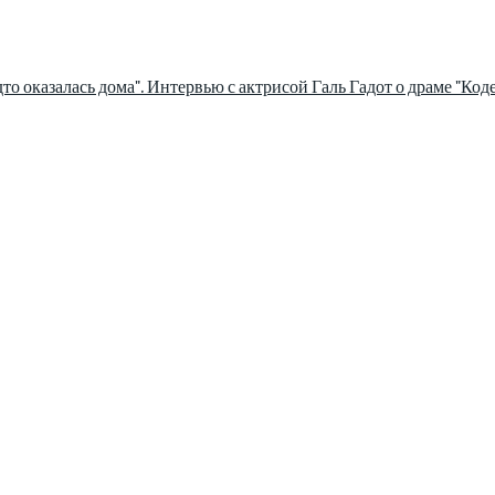
дто оказалась дома". Интервью с актрисой Галь Гадот о драме "Код
информации сочетается с разнообразием тем. Мы охватываем все а