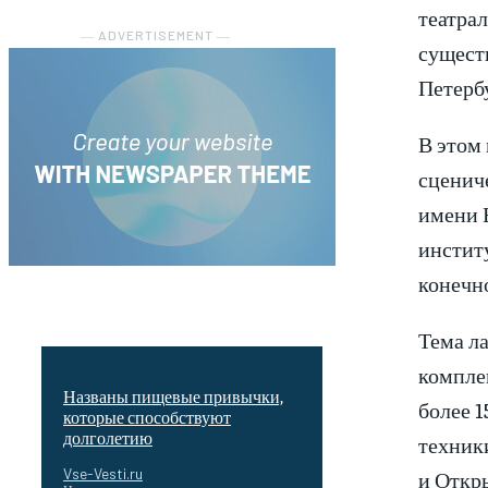
театрал
― ADVERTISEMENT ―
сущест
Петербу
В этом 
сцениче
имени 
институ
конечно
Тема ла
компле
Названы пищевые привычки,
более 
которые способствуют
долголетию
техник
Vse-Vesti.ru
и Откр