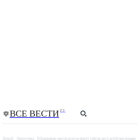
ВСЕ ВЕСТИ
РУ
Домой
Энергетика
В Башкирии завели дело по факту гибели двух детей при пожаре