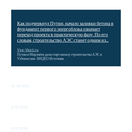
Как подчеркнул Путин, начало заливки бетона в
фундамент первого энергоблока означает
переход проекта в практическую фазу. По его
словам, строительство АЭС станет одним из...
Vse-Vesti.ru
Путин и Мирзиёев дали старт началу строительства АЭС в
Узбекистане. ВИДЕО Источник
Выгодные билеты в «азиатский Лас-Вегас» – перелет
Москва-Макао за 40 тысяч рублей
02.08.2026
Чемпион Медиалиги ФК "10" Азамата Мусагалиева еле
обыграл "Космос" в Кубке России
31.07.2026
МакSим впервые после госпитализации появилась на
публике: Музыка: Культура: Lenta.ru
31.07.2026