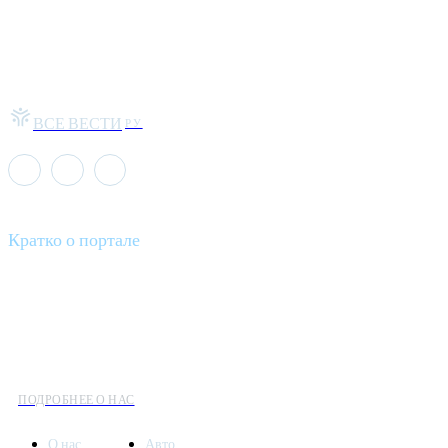
ВСЕ ВЕСТИ
РУ
Кратко о портале
Все вести – это ваш компас в мире новостей, где актуальность
информации сочетается с разнообразием тем. Мы охватываем
все аспекты современной жизни: от экономики и науки до
культуры и общественных событий.
ПОДРОБНЕЕ О НАС
О нас
Авто