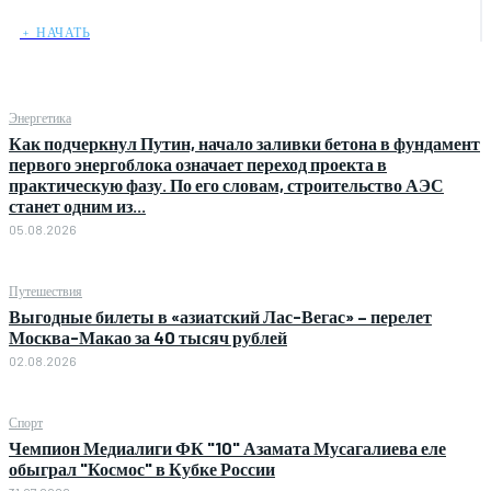
﹢ НАЧАТЬ
Энергетика
Как подчеркнул Путин, начало заливки бетона в фундамент
первого энергоблока означает переход проекта в
практическую фазу. По его словам, строительство АЭС
станет одним из...
05.08.2026
Путешествия
Выгодные билеты в «азиатский Лас-Вегас» – перелет
Москва-Макао за 40 тысяч рублей
02.08.2026
Спорт
Чемпион Медиалиги ФК "10" Азамата Мусагалиева еле
обыграл "Космос" в Кубке России