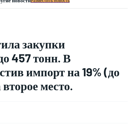
угие новости
Разместить новость
тила закупки
до 457 тонн. В
стив импорт на 19% (до
 второе место.