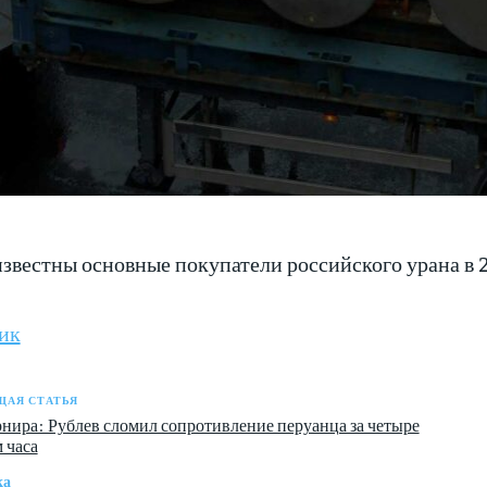
известны основные покупатели российского урана в 
ик
АЯ СТАТЬЯ
рнира: Рублев сломил сопротивление перуанца за четыре
 часа
ка