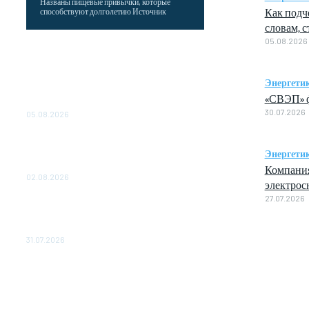
Названы пищевые привычки, которые
Как подч
способствуют долголетию Источник
словам, с
05.08.2026
Как подчеркнул Путин, начало заливки
бетона в фундамент первого
энергоблока означает переход проекта в
Энергети
практическую фазу. По его словам,
«СВЭП» ф
строительство АЭС станет одним из...
30.07.2026
05.08.2026
Выгодные билеты в «азиатский Лас-
Вегас» – перелет Москва-Макао за 40
Энергети
тысяч рублей
Компания
02.08.2026
электрос
27.07.2026
Чемпион Медиалиги ФК "10" Азамата
Мусагалиева еле обыграл "Космос" в
Кубке России
31.07.2026