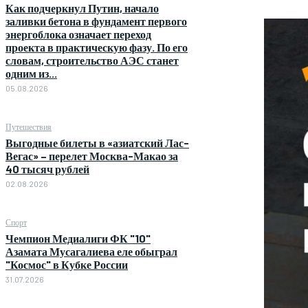
Как подчеркнул Путин, начало
заливки бетона в фундамент первого
энергоблока означает переход
проекта в практическую фазу. По его
словам, строительство АЭС станет
одним из...
05.08.2026
Путешествия
Выгодные билеты в «азиатский Лас-
Вегас» – перелет Москва-Макао за
40 тысяч рублей
02.08.2026
Спорт
Чемпион Медиалиги ФК "10"
Азамата Мусагалиева еле обыграл
"Космос" в Кубке России
31.07.2026