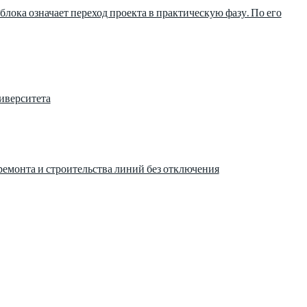
лока означает переход проекта в практическую фазу. По его
иверситета
ремонта и строительства линий без отключения