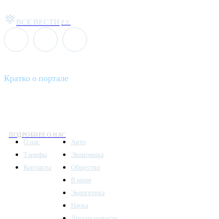
ВСЕ ВЕСТИ
РУ
Кратко о портале
Все вести – это ваш компас в мире новостей, где актуальность 
общественных событий.
ПОДРОБНЕЕ О НАС
О нас
Авто
Тарифы
Экономика
Контакты
Общество
В мире
Энергетика
Наука
Другие новости