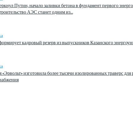
еркнул Путин, начало заливки бетона в фундамент первого энергоб
троительство АЭС станет одним из...
ка
ормирует кадровый резерв из выпускников Казанского энергоун
ка
 «Эрвольт» изготовила более тысячи изолированных траверс для 
набжения