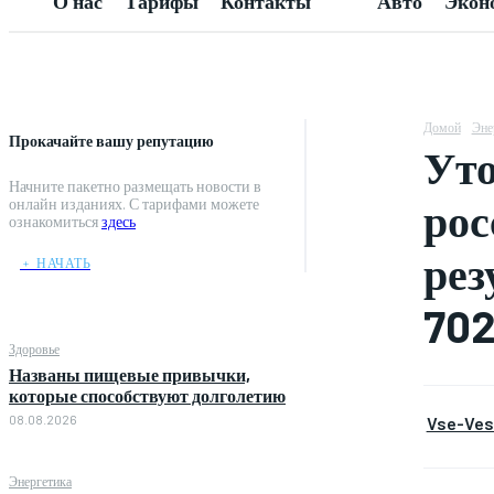
О нас
Тарифы
Контакты
Авто
Экон
Домой
Эне
Прокачайте вашу репутацию
Уто
Начните пакетно размещать новости в
рос
онлайн изданиях. С тарифами можете
ознакомиться
здесь
рез
﹢ НАЧАТЬ
702
Здоровье
Названы пищевые привычки,
которые способствуют долголетию
08.08.2026
Vse-Vest
Энергетика