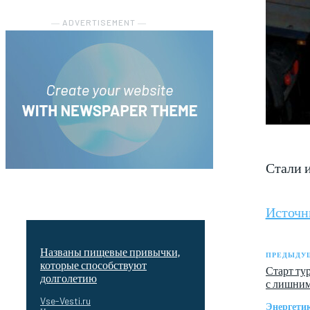
― ADVERTISEMENT ―
Стали 
Источн
Названы пищевые привычки,
ПРЕДЫДУЩ
которые способствуют
Старт ту
долголетию
с лишним
Vse-Vesti.ru
Энергети