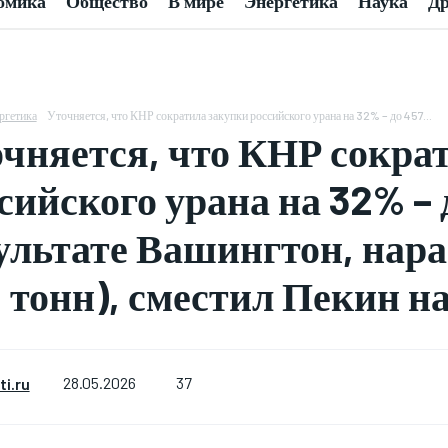
омика
Общество
В мире
Энергетика
Наука
Др
ргетика
Уточняется, что КНР сократила закупки российского урана на 32% – до 457...
чняется, что КНР сокра
сийского урана на 32% – 
ультате Вашингтон, нара
 тонн), сместил Пекин на
37
i.ru
28.05.2026