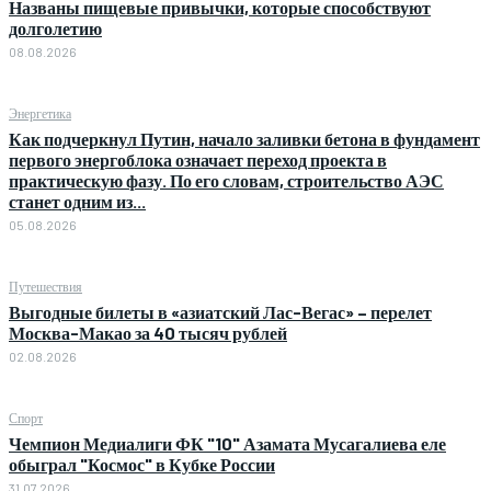
Названы пищевые привычки, которые способствуют
долголетию
08.08.2026
Энергетика
Как подчеркнул Путин, начало заливки бетона в фундамент
первого энергоблока означает переход проекта в
практическую фазу. По его словам, строительство АЭС
станет одним из...
05.08.2026
Путешествия
Выгодные билеты в «азиатский Лас-Вегас» – перелет
Москва-Макао за 40 тысяч рублей
02.08.2026
Спорт
Чемпион Медиалиги ФК "10" Азамата Мусагалиева еле
обыграл "Космос" в Кубке России
31.07.2026