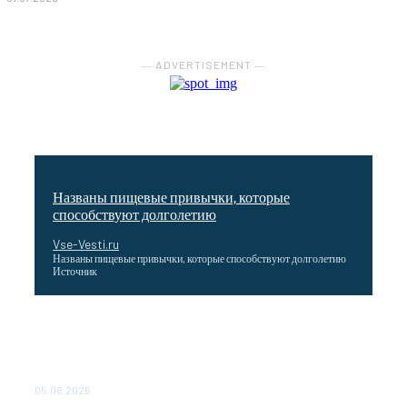
― ADVERTISEMENT ―
Названы пищевые привычки, которые
способствуют долголетию
Vse-Vesti.ru
Названы пищевые привычки, которые способствуют долголетию
Источник
Как подчеркнул Путин, начало заливки бетона в
фундамент первого энергоблока означает переход проекта
в практическую фазу. По его словам, строительство АЭС
станет одним из...
05.08.2026