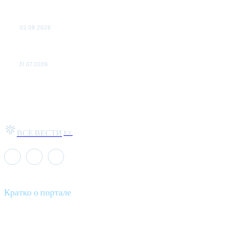
Выгодные билеты в «азиатский Лас-Вегас» – перелет
Москва-Макао за 40 тысяч рублей
02.08.2026
Чемпион Медиалиги ФК "10" Азамата Мусагалиева еле
обыграл "Космос" в Кубке России
31.07.2026
ВСЕ ВЕСТИ
РУ
Кратко о портале
Все вести – это ваш компас в мире новостей, где актуальность