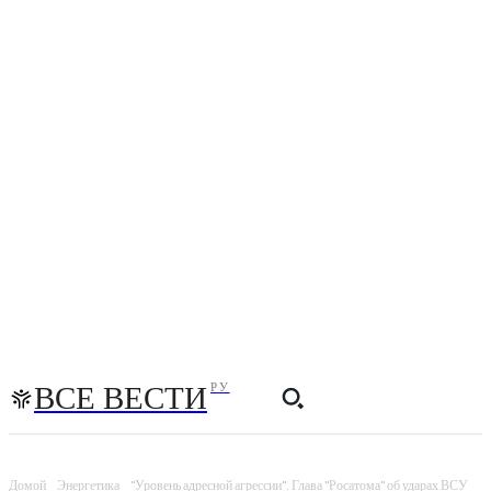
ВСЕ ВЕСТИ
РУ
Домой
Энергетика
"Уровень адресной агрессии". Глава "Росатома" об ударах ВСУ