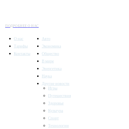
информации сочетается с разнообразием тем. Мы охватываем
все аспекты современной жизни: от экономики и науки до
культуры и общественных событий.
ПОДРОБНЕЕ О НАС
О нас
Авто
Тарифы
Экономика
Контакты
Общество
В мире
Энергетика
Наука
Другие новости
Игры
Путешествия
Здоровье
Культура
Спорт
Технологии