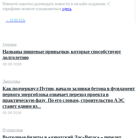
Начните пакетно размещать новости в онлайн изданиях. С
тарифами можете ознакомиться
здесь
﹢ НАЧАТЬ
Здоровье
Названы пищевые привычки, которые способствуют
долголетию
08.08.2026
Энергетика
Как подчеркнул Путин, начало заливки бетона в фундамент
первого энергоблока означает переход проекта в
практическую фазу. По его словам, строительство АЭС
станет одним из...
05.08.2026
Путешествия
Выгодные билеты в «азиатский Лас-Вегас» – перелет