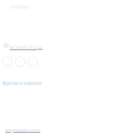
обыграл "Космос" в Кубке России
31.07.2026
ВСЕ ВЕСТИ
РУ
Кратко о портале
Все вести – это ваш компас в мире новостей, где актуальность
информации сочетается с разнообразием тем. Мы охватываем
все аспекты современной жизни: от экономики и науки до
культуры и общественных событий.
ПОДРОБНЕЕ О НАС