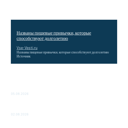
Названы пищевые привычки, которые
способствуют долголетию
Vse-Vesti.ru
Названы пищевые привычки, которые способствуют долголетию
Источник
Как подчеркнул Путин, начало заливки бетона в
фундамент первого энергоблока означает переход проекта
в практическую фазу. По его словам, строительство АЭС
станет одним из...
05.08.2026
Выгодные билеты в «азиатский Лас-Вегас» – перелет
Москва-Макао за 40 тысяч рублей
02.08.2026
Чемпион Медиалиги ФК "10" Азамата Мусагалиева еле