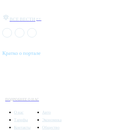
ВСЕ ВЕСТИ
РУ
Кратко о портале
Все вести – это ваш компас в мире новостей, где актуальность
информации сочетается с разнообразием тем. Мы охватываем
все аспекты современной жизни: от экономики и науки до
культуры и общественных событий.
ПОДРОБНЕЕ О НАС
О нас
Авто
Тарифы
Экономика
Контакты
Общество