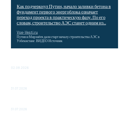
Как подчеркнул Путин, начало заливки бетона в
фундамент первого энергоблока означает
переход проекта в практическую фазу. По его
словам, строительство АЭС станет одним из...
Vse-Vesti.ru
Путин и Мирзиёев дали старт началу строительства АЭС в
Узбекистане. ВИДЕО Источник
Выгодные билеты в «азиатский Лас-Вегас» – перелет
Москва-Макао за 40 тысяч рублей
02.08.2026
Чемпион Медиалиги ФК "10" Азамата Мусагалиева еле
обыграл "Космос" в Кубке России
31.07.2026
МакSим впервые после госпитализации появилась на
публике: Музыка: Культура: Lenta.ru
31.07.2026