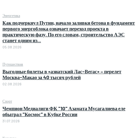
Энергетика
Как подчеркнул Путин, начало заливки бетона в фундамент
первого энергоблока означает переход проекта в
практическую фазу. По его словам, строительство АЭС
станет одним из...
05.08.2026
Путешествия
Выгодные билеты в «азиатский Лас-Вегас» – перелет
Москва-Макао за 40 тысяч рублей
02.08.2026
Спорт
Чемпион Медиалиги ФК "10" Азамата Мусагалиева еле
обыграл "Космос" в Кубке России
31.07.2026
Культура