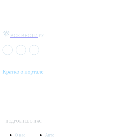
ВСЕ ВЕСТИ
РУ
Кратко о портале
Все вести – это ваш компас в мире новостей, где актуальность
информации сочетается с разнообразием тем. Мы охватываем
все аспекты современной жизни: от экономики и науки до
культуры и общественных событий.
ПОДРОБНЕЕ О НАС
О нас
Авто