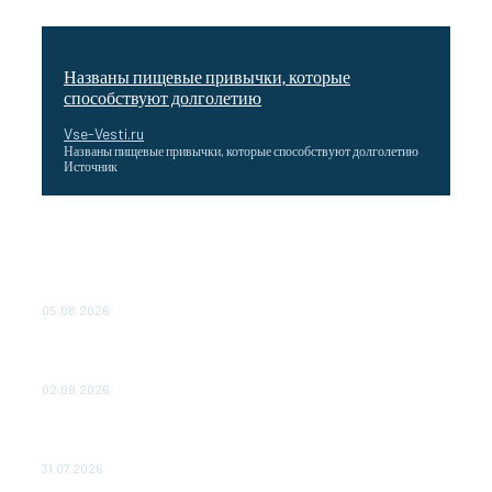
Названы пищевые привычки, которые
способствуют долголетию
Vse-Vesti.ru
Названы пищевые привычки, которые способствуют долголетию
Источник
Как подчеркнул Путин, начало заливки бетона в
фундамент первого энергоблока означает переход проекта
в практическую фазу. По его словам, строительство АЭС
станет одним из...
05.08.2026
Выгодные билеты в «азиатский Лас-Вегас» – перелет
Москва-Макао за 40 тысяч рублей
02.08.2026
Чемпион Медиалиги ФК "10" Азамата Мусагалиева еле
обыграл "Космос" в Кубке России
31.07.2026