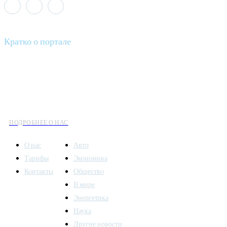
Кратко о портале
Все вести – это ваш компас в мире новостей, где актуальность
информации сочетается с разнообразием тем. Мы охватываем
все аспекты современной жизни: от экономики и науки до
культуры и общественных событий.
ПОДРОБНЕЕ О НАС
О нас
Авто
Тарифы
Экономика
Контакты
Общество
В мире
Энергетика
Наука
Другие новости