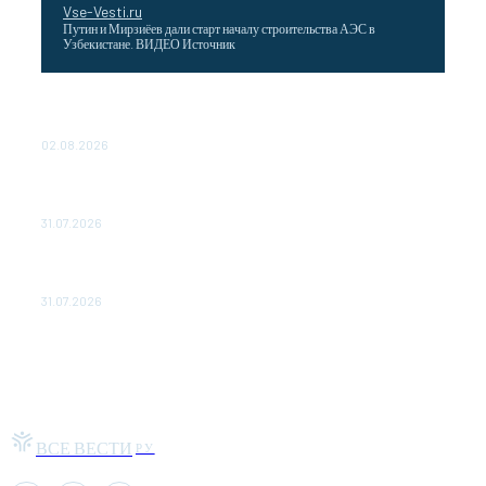
Vse-Vesti.ru
Путин и Мирзиёев дали старт началу строительства АЭС в
Узбекистане. ВИДЕО Источник
Выгодные билеты в «азиатский Лас-Вегас» – перелет
Москва-Макао за 40 тысяч рублей
02.08.2026
Чемпион Медиалиги ФК "10" Азамата Мусагалиева еле
обыграл "Космос" в Кубке России
31.07.2026
МакSим впервые после госпитализации появилась на
публике: Музыка: Культура: Lenta.ru
31.07.2026
ВСЕ ВЕСТИ
РУ