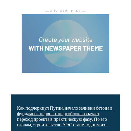
― ADVERTISEMENT ―
Как подчеркнул Путин, начало заливки бетона в
фундамент первого энергоблока означает
переход проекта в практическую фазу. По его
словам, строительство АЭС станет одним из...