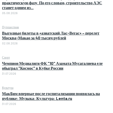
практическую фазу. По его словам, строительство АЭС
станет одним из...
05.08.2026
Путешествия
Выгодные билеты в «азиатский Лас-Вегас» – перелет
Москва-Макао за 40 тысяч рублей
02.08.2026
Спорт
Чемпион Медиалиги ФК "10" Азамата Мусагалиева еле
обыграл "Космос" в Кубке России
31.07.2026
Культура
МакSим впервые после госпитализации появилась на
публике: Музыка: Культура: Lenta.ru
31.07.2026