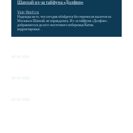
Шанхай из-за тайфуна «Долфин»
Vse-Vesti.ru
Надежды на то, что сегодня обойдется без переносов вылетов из
Москвы в Шанхай, не оправдались. Из-за тайфуна «Долфин»,
добравшегося до юго-восточного побережья Китая,
корректировки...
Wildberries снизила затраты для продавцов,
работающих со своих складов
09.08.2026
Максим Решетников: Взаимная торговля в ЕАЭС
выросла на 8%
09.08.2026
Главная стройка России. Как Донбасс и Новороссия
меняются благодаря восстановлению
09.08.2026