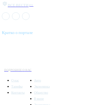
ВСЕ ВЕСТИ
РУ
Кратко о портале
Все вести – это ваш компас в мире новостей, где актуальность
информации сочетается с разнообразием тем. Мы охватываем
все аспекты современной жизни: от экономики и науки до
культуры и общественных событий.
ПОДРОБНЕЕ О НАС
О нас
Авто
Тарифы
Экономика
Контакты
Общество
В мире
Энергетика