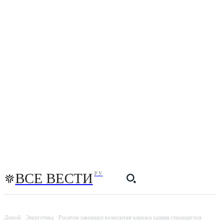
ВСЕ ВЕСТИ
РУ
Домой
Энергетика
Росатом завершил возведение каркаса здания строящегося