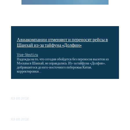
Авиакомпании отменяют и переносят рейсы в
Шанхай из-за тайфуна «Долфин»
Vse-Vesti.ru
Надежды на то, что сегодня обойдется без переносов вылетов из
Москвы в Шанхай, не оправдались. Из-за тайфуна «Долфин»,
добравшегося до юго-восточного побережья Китая,
корректировки...
Wildberries снизила затраты для продавцов,
работающих со своих складов
09.08.2026
Максим Решетников: Взаимная торговля в ЕАЭС
выросла на 8%
09.08.2026
Главная стройка России. Как Донбасс и Новороссия