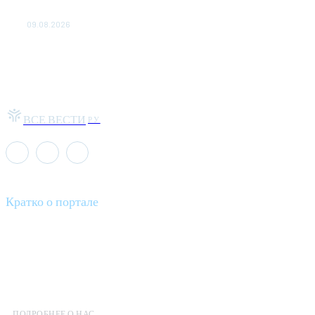
меняются благодаря восстановлению
09.08.2026
ВСЕ ВЕСТИ
РУ
Кратко о портале
Все вести – это ваш компас в мире новостей, где актуальность
информации сочетается с разнообразием тем. Мы охватываем
все аспекты современной жизни: от экономики и науки до
культуры и общественных событий.
ПОДРОБНЕЕ О НАС