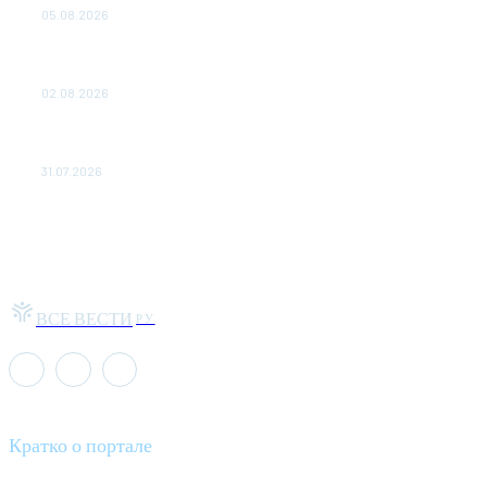
05.08.2026
Выгодные билеты в «азиатский Лас-Вегас» – перелет
Москва-Макао за 40 тысяч рублей
02.08.2026
Чемпион Медиалиги ФК "10" Азамата Мусагалиева еле
обыграл "Космос" в Кубке России
31.07.2026
ВСЕ ВЕСТИ
РУ
Кратко о портале