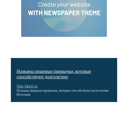
Названы пищевые привычки, которые
способствуют долголетию
Vse-Vesti.ru
Названы пищевые привычки, которые способствуют долголетию
Источник
Как подчеркнул Путин, начало заливки бетона в
фундамент первого энергоблока означает переход проекта
в практическую фазу. По его словам, строительство АЭС
станет одним из...