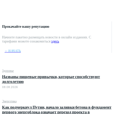
Прокачайте вашу репутацию
Начните пакетно размещать новости в онлайн изданиях. С
тарифами можете ознакомиться
здесь
﹢ НАЧАТЬ
Здоровье
Названы пищевые привычки, которые способствуют
долголетию
08.08.2026
Энергетика
Как подчеркнул Путин, начало заливки бетона в фундамент
первого энергоблока означает переход проекта в