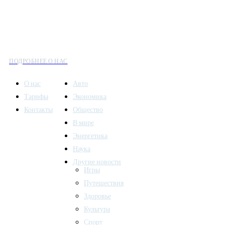
Все вести – это ваш компас в мире новостей, где актуальность
информации сочетается с разнообразием тем. Мы охватываем
все аспекты современной жизни: от экономики и науки до
культуры и общественных событий.
ПОДРОБНЕЕ О НАС
О нас
Авто
Тарифы
Экономика
Контакты
Общество
В мире
Энергетика
Наука
Другие новости
Игры
Путешествия
Здоровье
Культура
Спорт