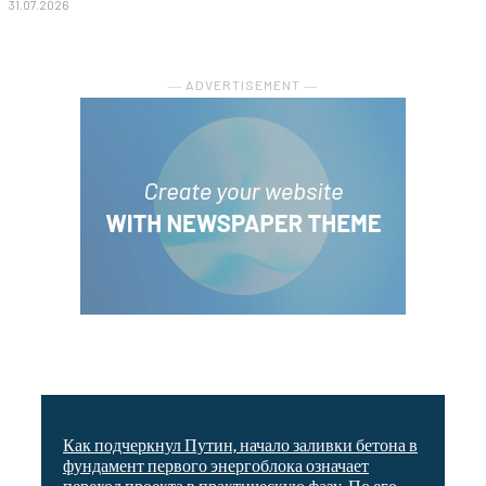
31.07.2026
― ADVERTISEMENT ―
Как подчеркнул Путин, начало заливки бетона в
фундамент первого энергоблока означает
переход проекта в практическую фазу. По его