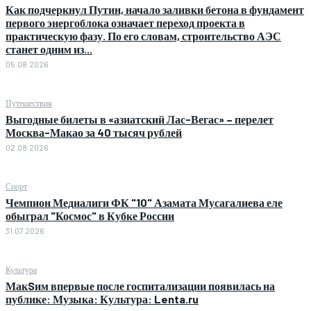
Как подчеркнул Путин, начало заливки бетона в фундамент
первого энергоблока означает переход проекта в
практическую фазу. По его словам, строительство АЭС
станет одним из...
05.08.2026
Путешествия
Выгодные билеты в «азиатский Лас-Вегас» – перелет
Москва-Макао за 40 тысяч рублей
02.08.2026
Спорт
Чемпион Медиалиги ФК "10" Азамата Мусагалиева еле
обыграл "Космос" в Кубке России
31.07.2026
Культура
МакSим впервые после госпитализации появилась на
публике: Музыка: Культура: Lenta.ru