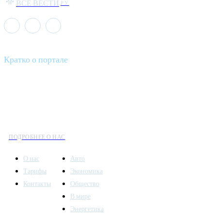
ВСЕ ВЕСТИ
РУ
Кратко о портале
Все вести – это ваш компас в мире новостей, где актуальность
информации сочетается с разнообразием тем. Мы охватываем
все аспекты современной жизни: от экономики и науки до
культуры и общественных событий.
ПОДРОБНЕЕ О НАС
О нас
Авто
Тарифы
Экономика
Контакты
Общество
В мире
Энергетика