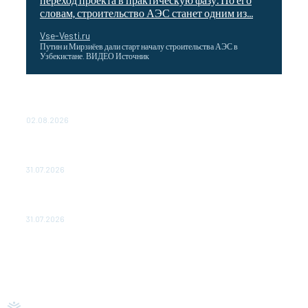
словам, строительство АЭС станет одним из...
Vse-Vesti.ru
Путин и Мирзиёев дали старт началу строительства АЭС в
Узбекистане. ВИДЕО Источник
Выгодные билеты в «азиатский Лас-Вегас» – перелет
Москва-Макао за 40 тысяч рублей
02.08.2026
Чемпион Медиалиги ФК "10" Азамата Мусагалиева еле
обыграл "Космос" в Кубке России
31.07.2026
МакSим впервые после госпитализации появилась на
публике: Музыка: Культура: Lenta.ru
31.07.2026