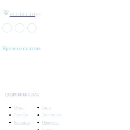
ВСЕ ВЕСТИ
РУ
Кратко о портале
Все вести – это ваш компас в мире новостей, где актуальность
информации сочетается с разнообразием тем. Мы охватываем
все аспекты современной жизни: от экономики и науки до
культуры и общественных событий.
ПОДРОБНЕЕ О НАС
О нас
Авто
Тарифы
Экономика
Контакты
Общество
В мире