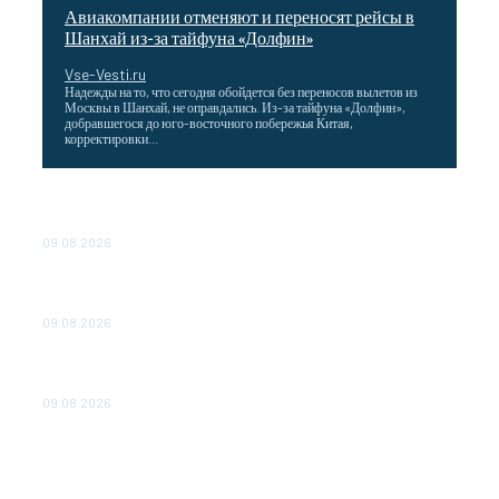
Авиакомпании отменяют и переносят рейсы в
Шанхай из-за тайфуна «Долфин»
Vse-Vesti.ru
Надежды на то, что сегодня обойдется без переносов вылетов из
Москвы в Шанхай, не оправдались. Из-за тайфуна «Долфин»,
добравшегося до юго-восточного побережья Китая,
корректировки...
Wildberries снизила затраты для продавцов,
работающих со своих складов
09.08.2026
Максим Решетников: Взаимная торговля в ЕАЭС
выросла на 8%
09.08.2026
Главная стройка России. Как Донбасс и Новороссия
меняются благодаря восстановлению
09.08.2026