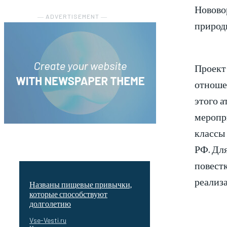
Новово
― ADVERTISEMENT ―
природ
Проект
отношен
этого 
меропри
классы 
РФ. Дл
повест
реализа
Названы пищевые привычки,
которые способствуют
долголетию
Vse-Vesti.ru