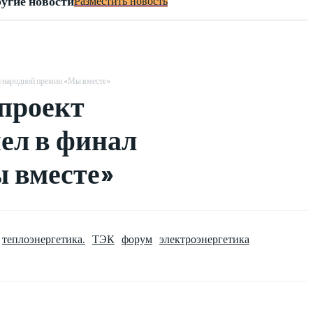
угие новости
Разместить новость
ународной премии «Мы вместе»
проект
ел в финал
 вместе»
теплоэнергетика.
ТЭК
форум
электроэнергетика