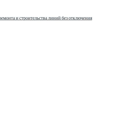
ремонта и строительства линий без отключения
спекты современной жизни: от экономики и науки до культуры и