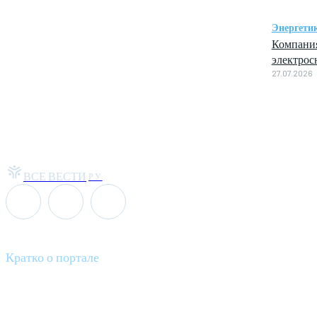
Энергети
Компания
электрос
27.07.2026
ВСЕ ВЕСТИ
РУ
Кратко о портале
Все вести – это ваш компас в мире новостей, где актуальность 
общественных событий.