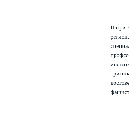
Патрио
региона
специа
профсо
институ
оригина
достове
фашист