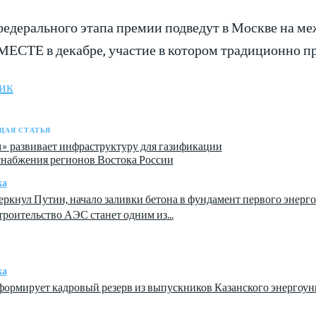
федерального этапа премии подведут в Москве на м
СТЕ в декабре, участие в котором традиционно п
ик
АЯ СТАТЬЯ
» развивает инфраструктуру для газификации
снабжения регионов Востока России
ка
еркнул Путин, начало заливки бетона в фундамент первого энергоб
троительство АЭС станет одним из...
ка
ормирует кадровый резерв из выпускников Казанского энергоун