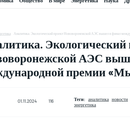
омика
Общество
В мире
Энергетика
Наука
Др
ргетика
Аналитика. Экологический проект Нововоронежской АЭС вышел в финал межд
литика. Экологический 
оворонежской АЭС выш
дународной премии «Мы
Теги:
аналитика
новости
116
01.11.2024
энергетика