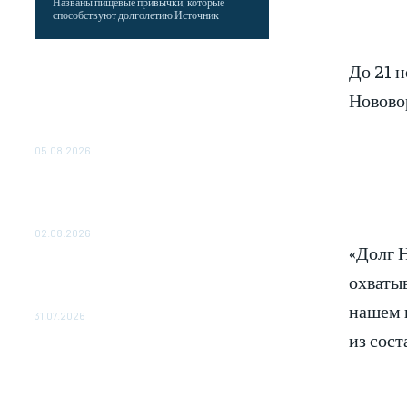
Названы пищевые привычки, которые
способствуют долголетию Источник
Как подчеркнул Путин, начало заливки
До 21 
бетона в фундамент первого
Новово
энергоблока означает переход проекта в
практическую фазу. По его словам,
строительство АЭС станет одним из...
05.08.2026
Выгодные билеты в «азиатский Лас-
Вегас» – перелет Москва-Макао за 40
тысяч рублей
02.08.2026
«Долг 
Чемпион Медиалиги ФК "10" Азамата
охватыв
Мусагалиева еле обыграл "Космос" в
Кубке России
нашем г
31.07.2026
из сос