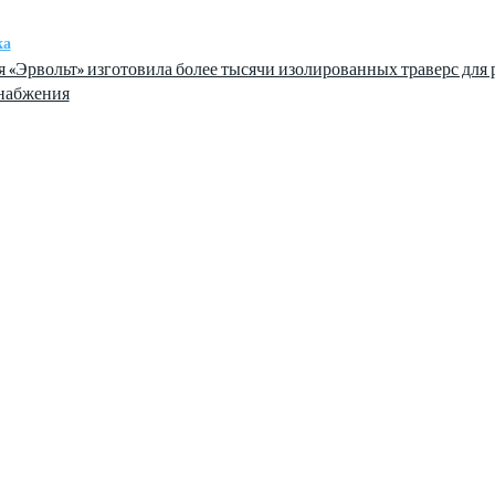
ка
 «Эрвольт» изготовила более тысячи изолированных траверс для 
набжения
информации сочетается с разнообразием тем. Мы охватываем все а