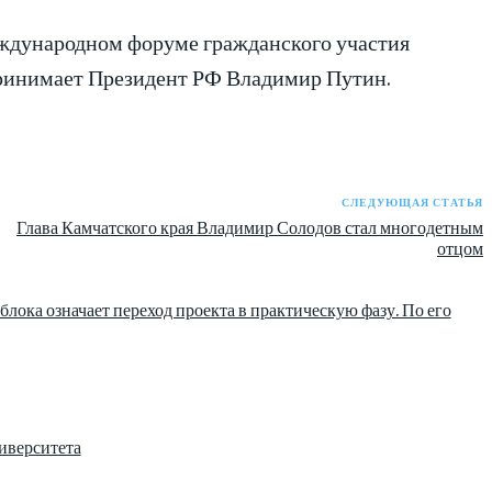
еждународном форуме гражданского участия
ринимает Президент РФ Владимир Путин.
СЛЕДУЮЩАЯ СТАТЬЯ
Глава Камчатского края Владимир Солодов стал многодетным
отцом
лока означает переход проекта в практическую фазу. По его
иверситета