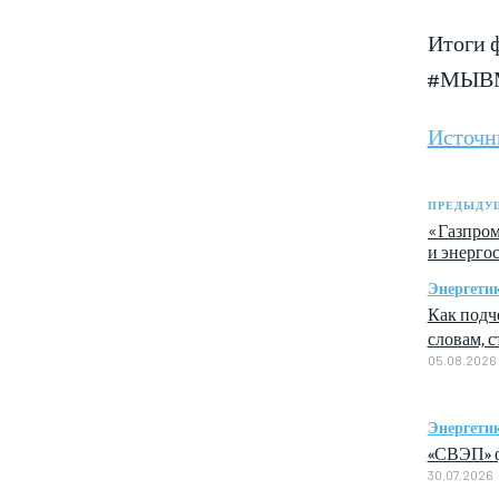
Итоги 
#МЫВМЕ
Источн
ПРЕДЫДУЩ
«Газпром
и энерго
Энергети
Как подч
словам, с
05.08.2026
Энергети
«СВЭП» ф
30.07.2026