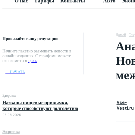
О нас
Тарифы
Контакты
Авто
Экон
Домой
Эне
Прокачайте вашу репутацию
Ана
Начните пакетно размещать новости в
Нов
онлайн изданиях. С тарифами можете
ознакомиться
здесь
меж
﹢ НАЧАТЬ
Здоровье
Vse-
Названы пищевые привычки,
Vesti.ru
которые способствуют долголетию
08.08.2026
Энергетика