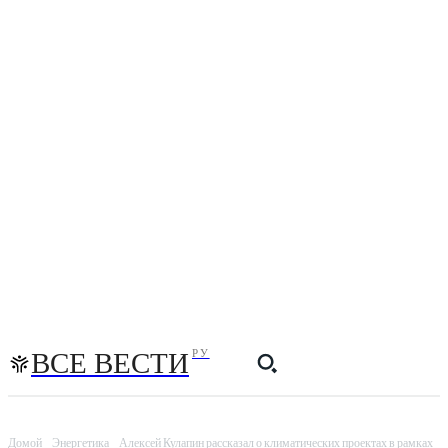
ВСЕ ВЕСТИ
РУ
Домой
Энергетика
Алексей Кулапин рассказал о климатических проектах в рамках