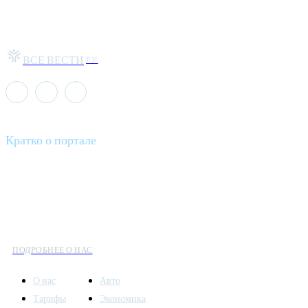
ВСЕ ВЕСТИ
РУ
Кратко о портале
Все вести – это ваш компас в мире новостей, где актуальность
информации сочетается с разнообразием тем. Мы охватываем
все аспекты современной жизни: от экономики и науки до
культуры и общественных событий.
ПОДРОБНЕЕ О НАС
О нас
Авто
Тарифы
Экономика