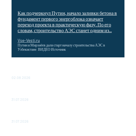
Как подчеркнул Путин, начало заливки бетона в
фундамент первого энергоблока означает
переход проекта в практическую фазу. По его
словам, строительство АЭС станет одним из...
Vse-Vesti.ru
Путин и Мирзиёев дали старт началу строительства АЭС в
Узбекистане. ВИДЕО Источник
Выгодные билеты в «азиатский Лас-Вегас» – перелет
Москва-Макао за 40 тысяч рублей
02.08.2026
Чемпион Медиалиги ФК "10" Азамата Мусагалиева еле
обыграл "Космос" в Кубке России
31.07.2026
МакSим впервые после госпитализации появилась на
публике: Музыка: Культура: Lenta.ru
31.07.2026