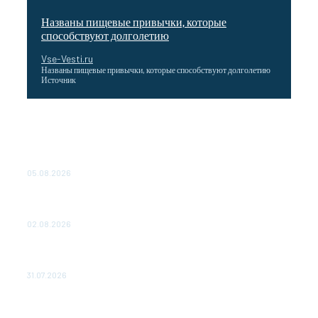
Названы пищевые привычки, которые
способствуют долголетию
Vse-Vesti.ru
Названы пищевые привычки, которые способствуют долголетию
Источник
Как подчеркнул Путин, начало заливки бетона в
фундамент первого энергоблока означает переход проекта
в практическую фазу. По его словам, строительство АЭС
станет одним из...
05.08.2026
Выгодные билеты в «азиатский Лас-Вегас» – перелет
Москва-Макао за 40 тысяч рублей
02.08.2026
Чемпион Медиалиги ФК "10" Азамата Мусагалиева еле
обыграл "Космос" в Кубке России
31.07.2026