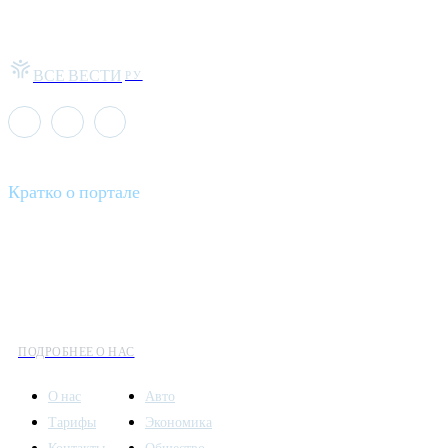
ВСЕ ВЕСТИ
РУ
Кратко о портале
Все вести – это ваш компас в мире новостей, где актуальность
информации сочетается с разнообразием тем. Мы охватываем
все аспекты современной жизни: от экономики и науки до
культуры и общественных событий.
ПОДРОБНЕЕ О НАС
О нас
Авто
Тарифы
Экономика
Контакты
Общество