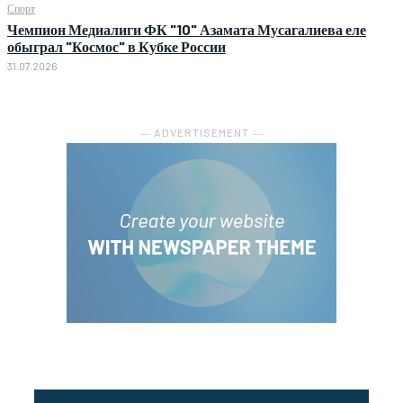
Спорт
Чемпион Медиалиги ФК "10" Азамата Мусагалиева еле
обыграл "Космос" в Кубке России
31.07.2026
― ADVERTISEMENT ―