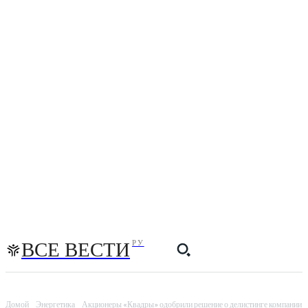
ВСЕ ВЕСТИ
РУ
Домой
Энергетика
Акционеры «Квадры» одобрили решение о делистинге компании