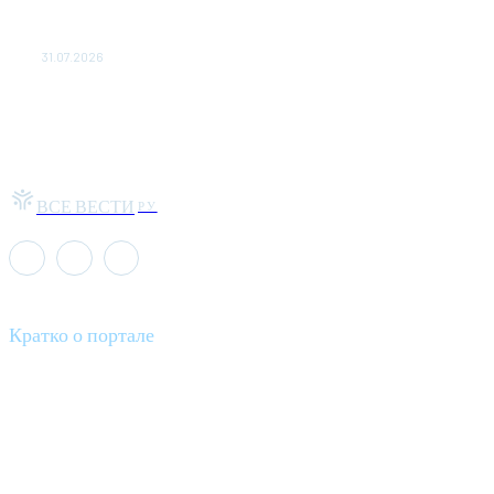
Чемпион Медиалиги ФК "10" Азамата Мусагалиева еле
обыграл "Космос" в Кубке России
31.07.2026
ВСЕ ВЕСТИ
РУ
Кратко о портале
Все вести – это ваш компас в мире новостей, где актуальность
информации сочетается с разнообразием тем. Мы охватываем
все аспекты современной жизни: от экономики и науки до
культуры и общественных событий.