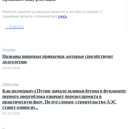
Начните пакетно размещать новости в онлайн изданиях. С
тарифами можете ознакомиться
здесь
﹢ НАЧАТЬ
Здоровье
Названы пищевые привычки, которые способствуют
долголетию
08.08.2026
Энергетика
Как подчеркнул Путин, начало заливки бетона в фундамент
первого энергоблока означает переход проекта в
практическую фазу. По его словам, строительство АЭС
станет одним из...
05.08.2026