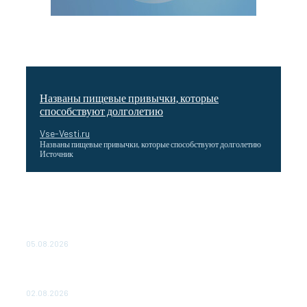
Названы пищевые привычки, которые
способствуют долголетию
Vse-Vesti.ru
Названы пищевые привычки, которые способствуют долголетию
Источник
Как подчеркнул Путин, начало заливки бетона в
фундамент первого энергоблока означает переход проекта
в практическую фазу. По его словам, строительство АЭС
станет одним из...
05.08.2026
Выгодные билеты в «азиатский Лас-Вегас» – перелет
Москва-Макао за 40 тысяч рублей
02.08.2026