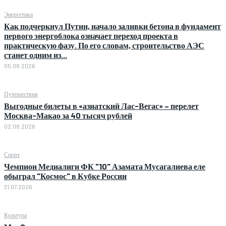
Энергетика
Как подчеркнул Путин, начало заливки бетона в фундамент
первого энергоблока означает переход проекта в
практическую фазу. По его словам, строительство АЭС
станет одним из...
05.08.2026
Путешествия
Выгодные билеты в «азиатский Лас-Вегас» – перелет
Москва-Макао за 40 тысяч рублей
02.08.2026
Спорт
Чемпион Медиалиги ФК "10" Азамата Мусагалиева еле
обыграл "Космос" в Кубке России
31.07.2026
Культура