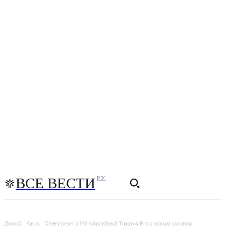
ВСЕ ВЕСТИ
РУ
Домой
Авто
Chery везет в РФ юбилейный Tiggo 4 Pro с новым салоном