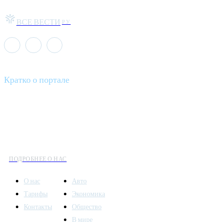
ВСЕ ВЕСТИ
РУ
Кратко о портале
Все вести – это ваш компас в мире новостей, где актуальность
информации сочетается с разнообразием тем. Мы охватываем
все аспекты современной жизни: от экономики и науки до
культуры и общественных событий.
ПОДРОБНЕЕ О НАС
О нас
Авто
Тарифы
Экономика
Контакты
Общество
В мире